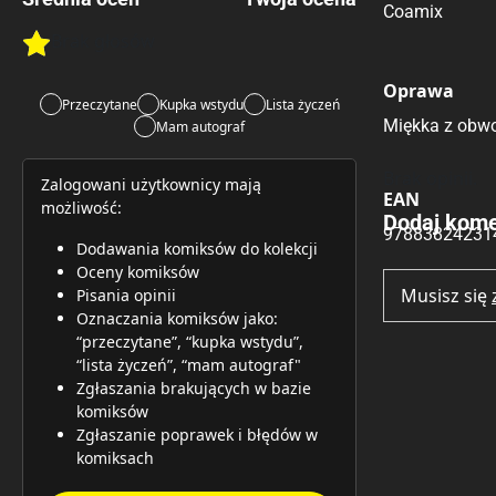
Coamix
Brak głosów
Rate this item:
Rate this item:
Submit 
Oprawa
Przeczytane
Kupka wstydu
Lista życzeń
Miękka z obwo
Mam autograf
Brak opinii.
Zalogowani użytkownicy mają
EAN
możliwość:
Dodaj kome
97883824231
Dodawania komiksów do kolekcji
Oceny komiksów
Musisz się
Pisania opinii
Oznaczania komiksów jako:
“przeczytane”, “kupka wstydu”,
“lista życzeń”, “mam autograf"
Zgłaszania brakujących w bazie
komiksów
Zgłaszanie poprawek i błędów w
komiksach