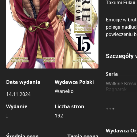
Takumi Fukui
Emocje w brut
polega nadlud
powleczeniu b
Porównaj c
Szczegóły 
Szczególnie
Pozostałe k
Seria
Data wydania
Wydawca Polski
Walkirie Kresu
Ragnarok
Waneko
14.11.2024
Wydanie
Liczba stron
I
192
Wydawca Or
Średnia ocen
Twoja ocena