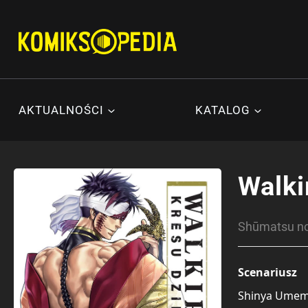
Przejdź
do
treści
AKTUALNOŚCI
KATALOG
Walki
Shūmatsu 
Scenariusz
Shinya Ume