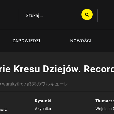
Szukaj:
ZAPOWIEDZI
NOWOŚCI
rie Kresu Dziejów. Recor
no warukyūre / 終末のワルキューレ
Rysunki
Tłumacz
Azychika
Wojciech 
mura