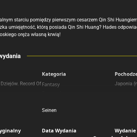
alnym starciu pomiędzy pierwszym cesarzem Qin Shi Huangiem
zka umiejętność, którą posiada Qin Shi Huang? Hades odpowia
oskiego oręża własną krwią!
eny
wydania
 polecamy
sięgarnie
Kategoria
Pochodz
 Dziejów. Record Of
Japonia 
Fantasy
Przygodowe
Sztuki walki
Seinen
yginalny
Data Wydania
Wydanie