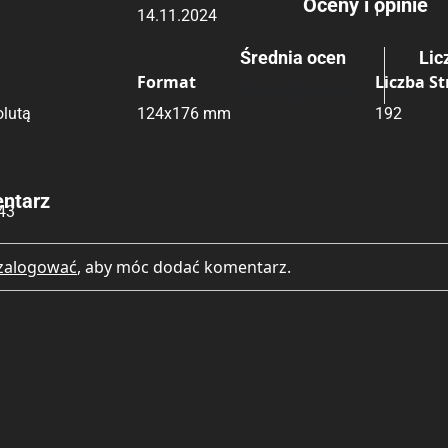
Oceny i opinie
I
14.11.2024
Rating
Submit Rating
Średnia ocen
Lic
Format
Liczba S
Brak głosów
lutą
124x176 mm
192
ntarz
43
zalogować
, aby móc dodać komentarz.