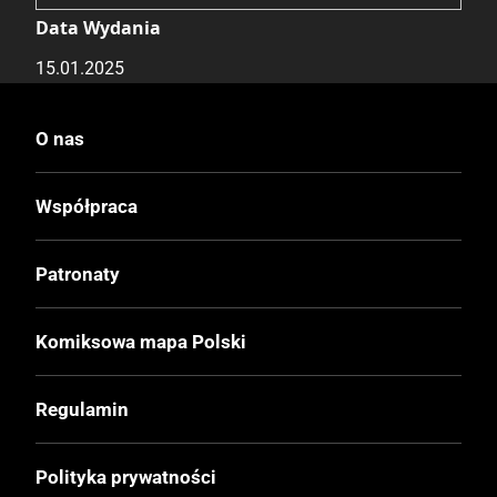
Data Wydania
15.01.2025
Wydanie
O nas
I
Współpraca
Druk
Czerń / Biel
Patronaty
Oprawa
Komiksowa mapa Polski
Miękka z obwolutą
Regulamin
Format
124x176 mm
Polityka prywatności