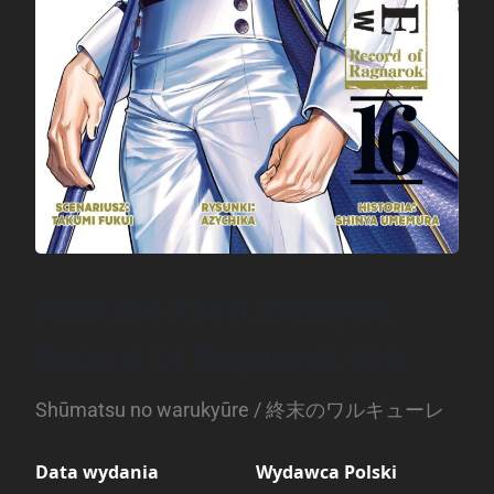
Walkirie Kresu Dziejów.
Record Of Ragnarok #16
Shūmatsu no warukyūre / 終末のワルキューレ
Data wydania
Wydawca Polski