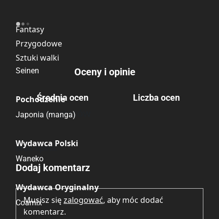
Kategoria
Fantasy
Przygodowe
Sztuki walki
Seinen
Oceny i opinie
Średnia ocen
Liczba ocen
Pochodzenie
Brak głosów
Japonia (manga)
Wydawca Polski
Brak opinii.
Waneko
Dodaj komentarz
Wydawca Oryginalny
Musisz się
zalogować
, aby móc dodać
Coamix
komentarz.