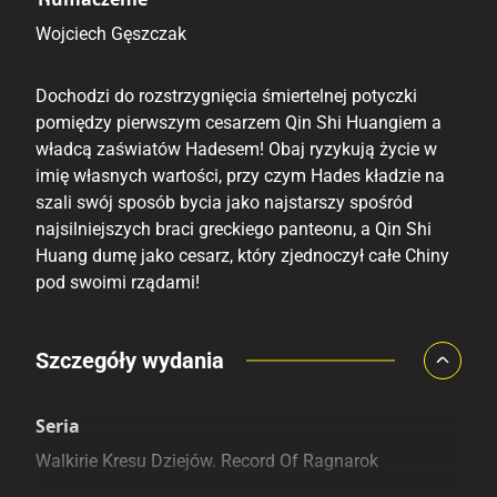
Wojciech Gęszczak
Dochodzi do rozstrzygnięcia śmiertelnej potyczki
pomiędzy pierwszym cesarzem Qin Shi Huangiem a
władcą zaświatów Hadesem! Obaj ryzykują życie w
imię własnych wartości, przy czym Hades kładzie na
szali swój sposób bycia jako najstarszy spośród
najsilniejszych braci greckiego panteonu, a Qin Shi
Huang dumę jako cesarz, który zjednoczył całe Chiny
pod swoimi rządami!
Porównaj ceny
Szczegóły wydania
Szczególnie polecamy
Pozostałe księgarnie
Seria
Walkirie Kresu Dziejów. Record Of Ragnarok