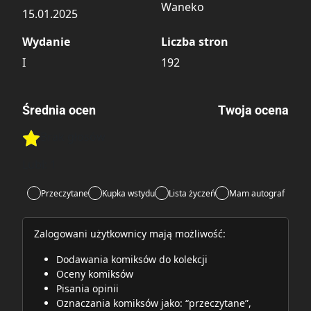
Waneko
15.01.2025
Wydanie
Liczba stron
I
192
Średnia ocen
Twoja ocena
Brak głosów
Rate this item:
Rate this item:
Submit
Lubi:
1
Przeczytane
Kupka wstydu
Lista życzeń
Mam autograf
Zalogowani użytkownicy mają możliwość:
Dodawania komiksów do kolekcji
Oceny komiksów
Pisania opinii
Oznaczania komiksów jako: “przeczytane”,