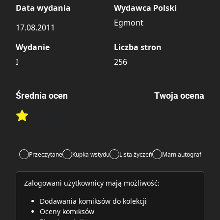
Data wydania
Wydawca Polski
Egmont
17.08.2011
Wydanie
Liczba stron
I
256
Średnia ocen
Twoja ocena
Brak głosów
Rate this item:
Rate this item:
Submit
Lubi:
1
Przeczytane
Kupka wstydu
Lista życzeń
Mam autograf
Zalogowani użytkownicy mają możliwość:
Dodawania komiksów do kolekcji
Oceny komiksów