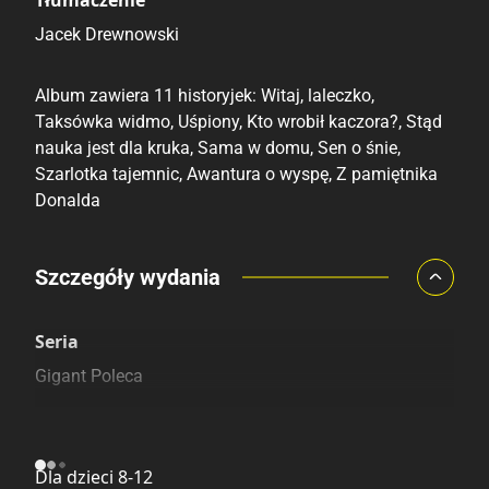
Jacek Drewnowski
Album zawiera 11 historyjek: Witaj, laleczko,
Taksówka widmo, Uśpiony, Kto wrobił kaczora?, Stąd
nauka jest dla kruka, Sama w domu, Sen o śnie,
Szarlotka tajemnic, Awantura o wyspę, Z pamiętnika
Donalda
Porównaj ceny
Szczegóły wydania
Szczególnie polecamy
Pozostałe księgarnie
Seria
Gigant Poleca
Kategoria
Dla dzieci 8-12