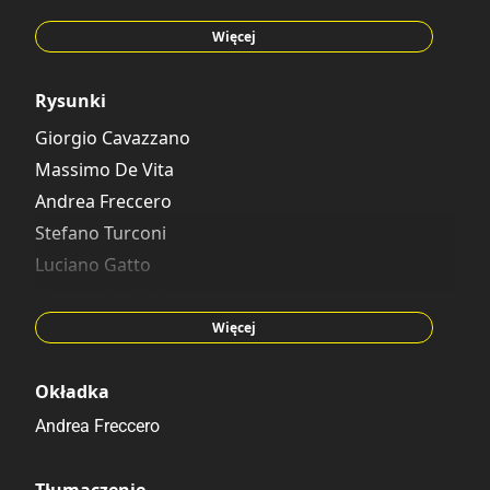
Teresa Radice
Antonella Pandini
Więcej
Marco Bosco
Fausto Vitaliano
Rysunki
Maria Muzzolini
Giorgio Cavazzano
Bob Karp
Massimo De Vita
Andrea Freccero
Stefano Turconi
Luciano Gatto
Alessandro Perina
Giuseppe Dalla Santa
Więcej
Sandro Del Conte
Maurizio Amendola
Okładka
Al Taliaferro
Andrea Freccero
Tłumaczenie