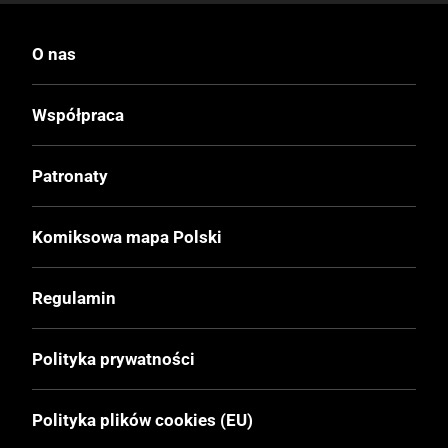
Kwakerfeller
Gęgul Gęg
O nas
Wydawca Polski
Współpraca
Egmont
Patronaty
Wydawca Oryginalny
Ehapa Verlag
Komiksowa mapa Polski
Data Wydania
Regulamin
17.08.2011
Polityka prywatności
Wydanie
I
Polityka plików cookies (EU)