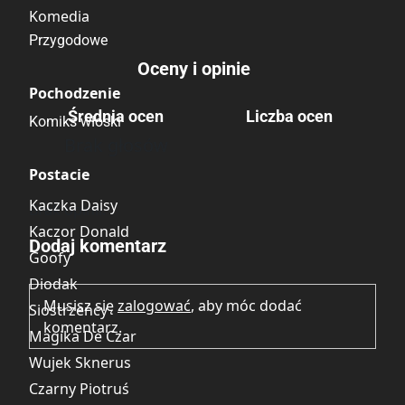
Komedia
Przygodowe
Oceny i opinie
Pochodzenie
Średnia ocen
Liczba ocen
Komiks włoski
Brak głosów
Postacie
Kaczka Daisy
Brak opinii.
Kaczor Donald
Dodaj komentarz
Goofy
Diodak
Musisz się
zalogować
, aby móc dodać
Siostrzeńcy
komentarz.
Magika De Czar
Wujek Sknerus
Czarny Piotruś