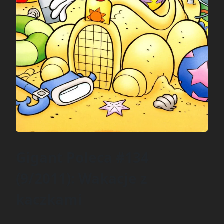
Gigant Poleca #134
(9/2011): Wakacje z
kaczkami