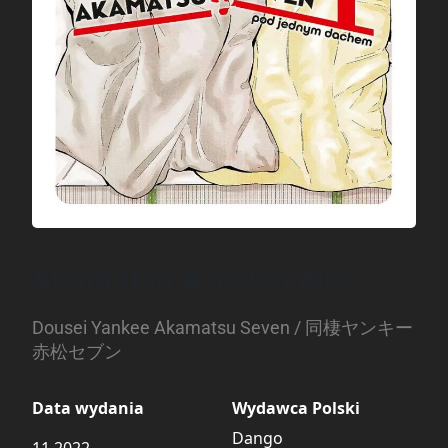
Akamatsu & Seven #03
Dousei Yankee Akamatsu Seven / 同棲ヤンキー
赤松セブン
Data wydania
Wydawca Polski
Dango