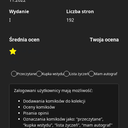
11.2022
Wydanie
Liczba stron
I
192
Średnia ocen
Twoja ocena
Brak głosów
Rate this item:
Rate this item:
Submit
Lubi:
2
Przeczytane
Kupka wstydu
Lista życzeń
Mam autograf
Zalogowani użytkownicy mają możliwość:
Dodawania komiksów do kolekcji
Oceny komiksów
Pisania opinii
Oznaczania komiksów jako: “przeczytane”,
“kupka wstydu”, “lista życzeń”, “mam autograf"