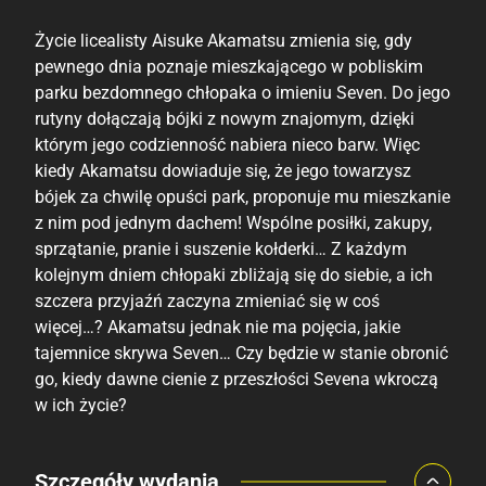
Życie licealisty Aisuke Akamatsu zmienia się, gdy
pewnego dnia poznaje mieszkającego w pobliskim
parku bezdomnego chłopaka o imieniu Seven. Do jego
rutyny dołączają bójki z nowym znajomym, dzięki
którym jego codzienność nabiera nieco barw. Więc
kiedy Akamatsu dowiaduje się, że jego towarzysz
bójek za chwilę opuści park, proponuje mu mieszkanie
z nim pod jednym dachem! Wspólne posiłki, zakupy,
sprzątanie, pranie i suszenie kołderki… Z każdym
kolejnym dniem chłopaki zbliżają się do siebie, a ich
szczera przyjaźń zaczyna zmieniać się w coś
więcej…? Akamatsu jednak nie ma pojęcia, jakie
tajemnice skrywa Seven… Czy będzie w stanie obronić
go, kiedy dawne cienie z przeszłości Sevena wkroczą
w ich życie?
Porównaj ceny
Szczegóły wydania