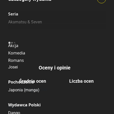
Szczególnie polecamy
Pozostałe księgarnie
Seria
Akamatsu & Seven
Kategoria
Akcja
Komedia
Romans
Josei
Oceny i opinie
Średnia ocen
Liczba ocen
Pochodzenie
Brak głosów
Japonia (manga)
Wydawca Polski
Brak opinii.
Dango