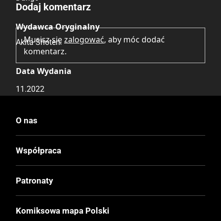
Dodaj komentarz
Wydawca Oryginalny
Musisz się
zalogować
, aby móc dodać
Akita Shoten
komentarz.
Data Wydania
11.2022
Wydanie
O nas
I
Współpraca
Druk
Czerń / Biel
Patronaty
Oprawa
Komiksowa mapa Polski