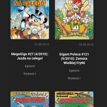
31.08.2010
18.08.2010
MegaGiga #27 (4/2010):
Gigant Poleca #121
Jazda na całego!
(9/2010): Zemsta
Wielkiej Frytki
Egmont
Egmont
Wydanie I
Wydanie I