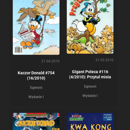
31.03.2010
21.04.2010
Gigant Poleca #116
Kaczor Donald #754
(4/2010): Przytul misia
(16/2010)
Egmont
Egmont
Wydanie I
Wydanie I