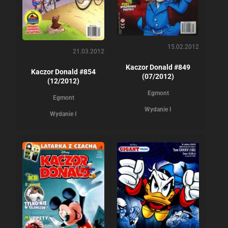
15.02.2012
21.03.2012
Kaczor Donald #849
Kaczor Donald #854
(07/2012)
(12/2012)
Egmont
Egmont
Wydanie I
Wydanie I