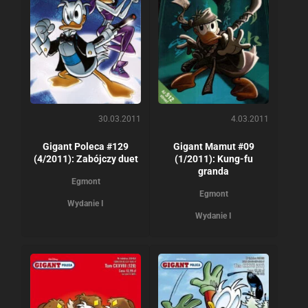
30.03.2011
4.03.2011
Gigant Poleca #129
Gigant Mamut #09
(4/2011): Zabójczy duet
(1/2011): Kung-fu
granda
Egmont
Egmont
Wydanie I
Wydanie I