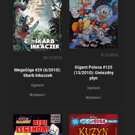
8.12.2010
29.12.2010
Gigant Poleca #125
MegaGiga #29 (6/2010):
(13/2010): Gwiezdny
Skarb Inkaczek
płyn
Egmont
Egmont
Wydanie I
Wydanie I