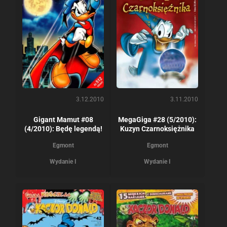
3.12.2010
3.11.2010
Gigant Mamut #08
MegaGiga #28 (5/2010):
(4/2010): Będę legendą!
Kuzyn Czarnoksiężnika
Egmont
Egmont
Wydanie I
Wydanie I