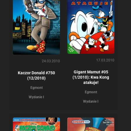
17.03.2010
24.03.2010
Gigant Mamut #05
Kaczor Donald #750
(1/2010): Kwa Kong
(12/2010)
atakuje!
Egmont
Egmont
Wydanie I
Wydanie I