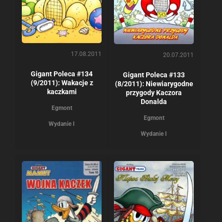
17.08.2011
20.07.2011
Gigant Poleca #134
Gigant Poleca #133
(9/2011): Wakacje z
(8/2011): Niewiarygodne
kaczkami
przygody Kaczora
Donalda
Egmont
Egmont
Wydanie I
Wydanie I