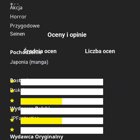
Akcja
Horror
Przygodowe
Seinen
Oceny i opinie
Średnia ocen
Liczba ocen
Pochodzenie
2 oceny
3.00
/6
Japonia (manga)
Postacie
6
0
ocen

Drakula
5
0
ocen

4
1
ocena

Wydawca Polski
3
0
ocen

JPFantastica
2
1
ocena

1
0
ocen

Wydawca Oryginalny