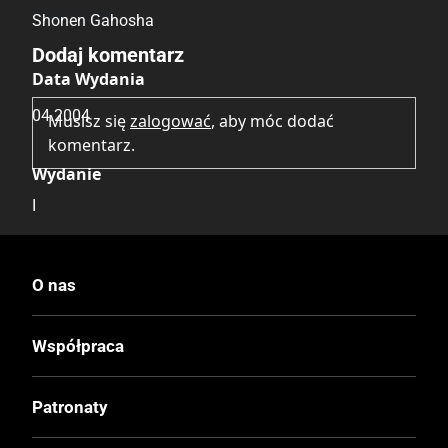
Brak opinii.
Shonen Gahosha
Dodaj komentarz
Data Wydania
04.2004
Musisz się
zalogować
, aby móc dodać
komentarz.
Wydanie
I
Druk
O nas
Czerń / Biel
Współpraca
Oprawa
Miękka z obwolutą
Patronaty
Format