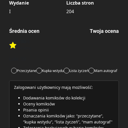
Wydanie
Liczba stron
I
204
Średnia ocen
Twoja ocena
3.00
/6
Rate this item:
2 oceny
Rate this item:
Submit
Lubi:
10
Przeczytane
Kupka wstydu
Lista życzeń
Mam autograf
Zalogowani użytkownicy mają możliwość:
Dodawania komiksów do kolekcji
Oceny komiksów
Pisania opinii
Oznaczania komiksów jako: “przeczytane”,
“kupka wstydu”, “lista życzeń”, “mam autograf"
Zgłaszania brakujących w bazie komiksów