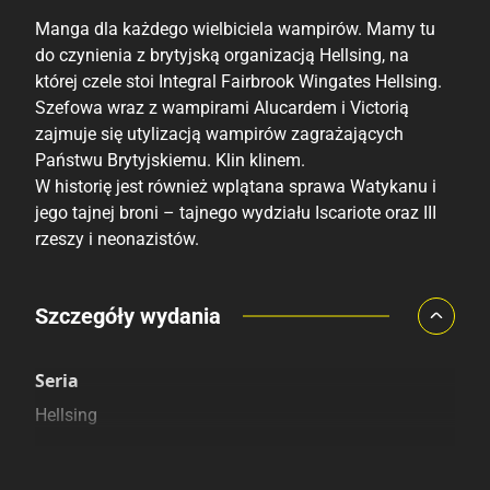
Manga dla każdego wielbiciela wampirów. Mamy tu
do czynienia z brytyjską organizacją Hellsing, na
której czele stoi Integral Fairbrook Wingates Hellsing.
Szefowa wraz z wampirami Alucardem i Victorią
zajmuje się utylizacją wampirów zagrażających
Państwu Brytyjskiemu. Klin klinem.
W historię jest również wplątana sprawa Watykanu i
jego tajnej broni – tajnego wydziału Iscariote oraz III
rzeszy i neonazistów.
Porównaj ceny
Szczegóły wydania
Szczególnie polecamy
Pozostałe księgarnie
Seria
Hellsing
Kategoria