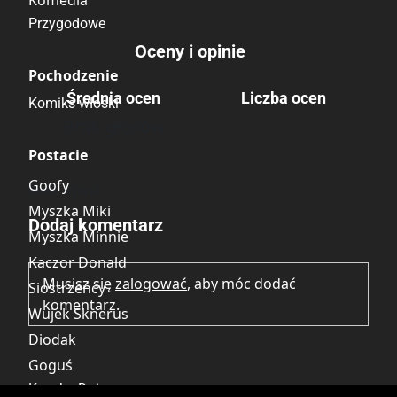
Przygodowe
Oceny i opinie
Pochodzenie
Średnia ocen
Liczba ocen
Komiks włoski
Brak głosów
Postacie
Goofy
Brak opinii.
Myszka Miki
Dodaj komentarz
Myszka Minnie
Kaczor Donald
Musisz się
zalogować
, aby móc dodać
Siostrzeńcy
komentarz.
Wujek Sknerus
Diodak
Goguś
Kaczka Daisy