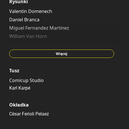
Rysunki
Valentin Domenech
Daniel Branca
Miguel Fernandez Martinez
William Van Horn
Carmen Perez
Al Taliaferro
Więcej
Tusz
Comicup Studio
Karl Karpé
Okładka
Cèsar Ferioli Pelaez