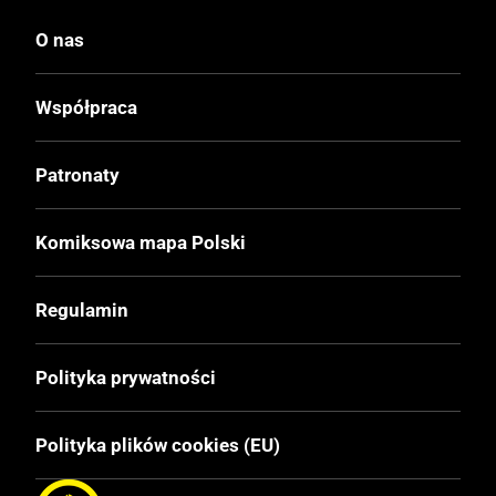
O nas
Wydawca Polski
Egmont
Współpraca
Wydawca Oryginalny
Patronaty
Ehapa Verlag
Komiksowa mapa Polski
Data Wydania
21.10.2009
Regulamin
Wydanie
Polityka prywatności
I
Polityka plików cookies (EU)
Druk
Kolor