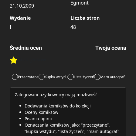
Egmont
21.10.2009
Wydanie
Liczba stron
I
48
Średnia ocen
Twoja ocena
Brak głosów
Rate this item:
Rate this item:
Submit
Przeczytane
Kupka wstydu
Lista życzeń
Mam autograf
Zalogowani użytkownicy mają możliwość:
Dodawania komiksów do kolekcji
Oceny komiksów
Pisania opinii
Oznaczania komiksów jako: “przeczytane”,
“kupka wstydu”, “lista życzeń”, “mam autograf"