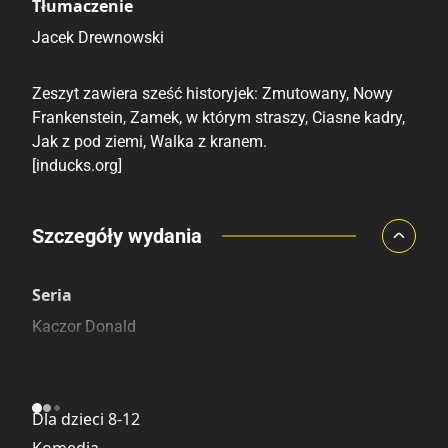
Tłumaczenie
Jacek Drewnowski
Zeszyt zawiera sześć historyjek: Zmutowany, Nowy
Frankenstein, Zamek, w którym straszy, Ciasne kadry,
Jak z pod ziemi, Walka z kranem.
[inducks.org]
Porównaj ceny
Szczegóły wydania
Szczególnie polecamy
Pozostałe księgarnie
Seria
Kaczor Donald
Kategoria
Dla dzieci 8-12
Komedia