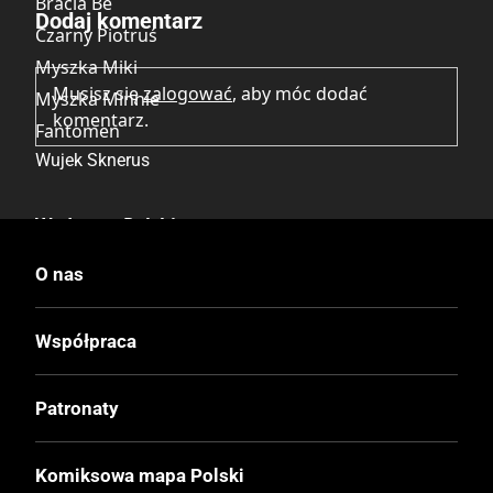
Bracia Be
Dodaj komentarz
Czarny Piotruś
Myszka Miki
Musisz się
zalogować
, aby móc dodać
Myszka Minnie
komentarz.
Fantomen
Wujek Sknerus
Wydawca Polski
Egmont
O nas
Wydawca Oryginalny
Współpraca
Ehapa Verlag
Patronaty
Data Wydania
1.12.2010
Komiksowa mapa Polski