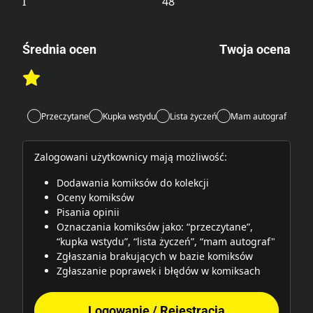
I
48
Średnia ocen
Twoja ocena
Brak głosów
Rate this item:
Rate this item:
Submit
Przeczytane
Kupka wstydu
Lista życzeń
Mam autograf
Zalogowani użytkownicy mają możliwość:
Dodawania komiksów do kolekcji
Oceny komiksów
Pisania opinii
Oznaczania komiksów jako: “przeczytane”,
“kupka wstydu”, “lista życzeń”, “mam autograf"
Zgłaszania brakujących w bazie komiksów
Zgłaszanie poprawek i błędów w komiksach
Logowanie / Rejestracja