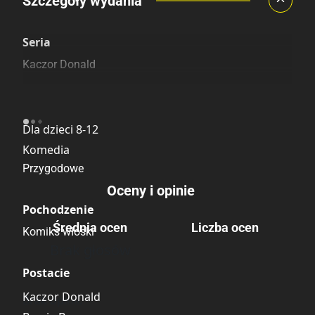
Porównaj ceny
Szczegóły wydania
Szczególnie polecamy
Pozostałe księgarnie
Seria
Kaczor Donald
Kategoria
Dla dzieci 8-12
Komedia
Przygodowe
Oceny i opinie
Pochodzenie
Średnia ocen
Liczba ocen
Komiks włoski
Brak głosów
Postacie
Kaczor Donald
Brak opinii.