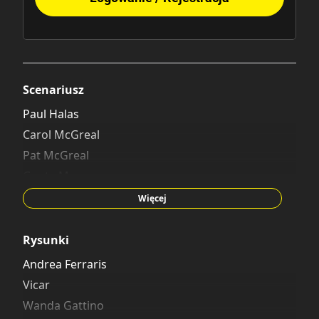
Scenariusz
Paul Halas
Carol McGreal
Pat McGreal
Gaute Moe
Noel Van Horn
Więcej
Rysunki
Andrea Ferraris
Vicar
Wanda Gattino