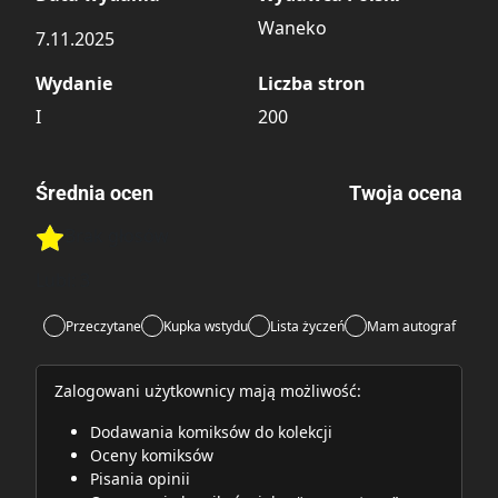
Waneko
7.11.2025
Wydanie
Liczba stron
I
200
Średnia ocen
Twoja ocena
Brak głosów
Rate this item:
Rate this item:
Submit
Lubi:
3
Przeczytane
Kupka wstydu
Lista życzeń
Mam autograf
Zalogowani użytkownicy mają możliwość:
Dodawania komiksów do kolekcji
Oceny komiksów
Pisania opinii