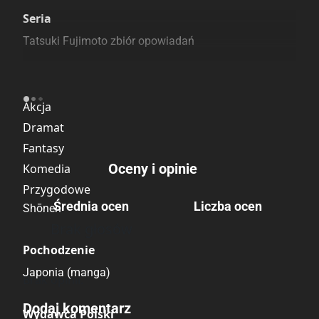
Szczególnie polecamy
Pozostałe księgarnie
Seria
Tatsuki Fujimoto zbiór opowiadań
Kategoria
Akcja
Dramat
Fantasy
Oceny i opinie
Komedia
Przygodowe
Średnia ocen
Liczba ocen
Shōnen
Brak głosów
Pochodzenie
Japonia (manga)
Brak opinii.
Dodaj komentarz
Wydawca Polski