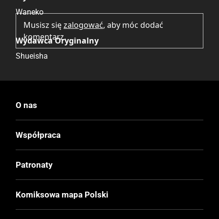
Waneko
Musisz się
zalogować
, aby móc dodać
komentarz.
Wydawca Oryginalny
Shueisha
Data Wydania
7.11.2025
O nas
Wydanie
Współpraca
I
Patronaty
Druk
Czerń / Biel
Komiksowa mapa Polski