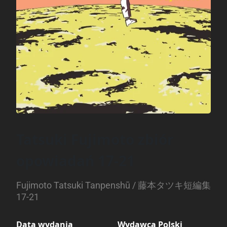
Tatsuki Fujimoto zbiór
opowiadań 17-21
Fujimoto Tatsuki Tanpenshū / 藤本タツキ短編集
17-21
Data wydania
Wydawca Polski