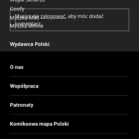
Goofy
Musisz się
zalogować
, aby móc dodać
Myszka Miki
komentarz.
Myszka Minnie
Wydawca Polski
Egmont
O nas
Wydawca Oryginalny
Ehapa Verlag
Współpraca
Data Wydania
Patronaty
9.06.2010
Komiksowa mapa Polski
Wydanie