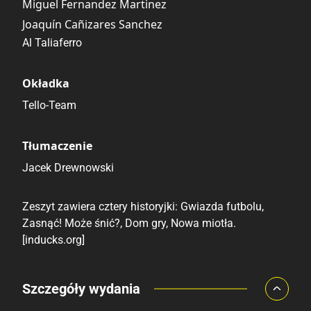
Miguel Fernandez Martinez
Joaquín Cañizares Sanchez
Al Taliaferro
Okładka
Tello-Team
Tłumaczenie
Jacek Drewnowski
Zeszyt zawiera cztery historyjki: Gwiazda futbolu,
Zasnąć! Może śnić?, Dom gry, Nowa miotła.
[inducks.org]
Porównaj ceny
Szczegóły wydania