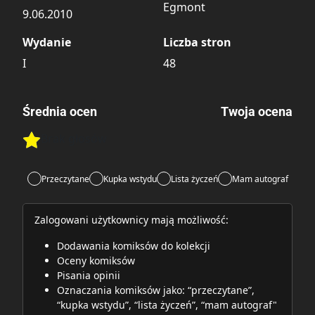
Egmont
9.06.2010
Wydanie
Liczba stron
I
48
Średnia ocen
Twoja ocena
Brak głosów
Rate this item:
Rate this item:
Submit
Przeczytane
Kupka wstydu
Lista życzeń
Mam autograf
Zalogowani użytkownicy mają możliwość:
Dodawania komiksów do kolekcji
Oceny komiksów
Pisania opinii
Oznaczania komiksów jako: “przeczytane”,
“kupka wstydu”, “lista życzeń”, “mam autograf"