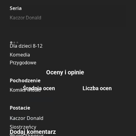
Szczególnie polecamy
Pozostałe księgarnie
Seria
Kaczor Donald
Kategoria
Dla dzieci 8-12
Komedia
Przygodowe
Oceny i opinie
Pochodzenie
Średnia ocen
Liczba ocen
Komiks włoski
Brak głosów
Postacie
Kaczor Donald
Brak opinii.
Siostrzeńcy
Dodaj komentarz
Wujek Sknerus