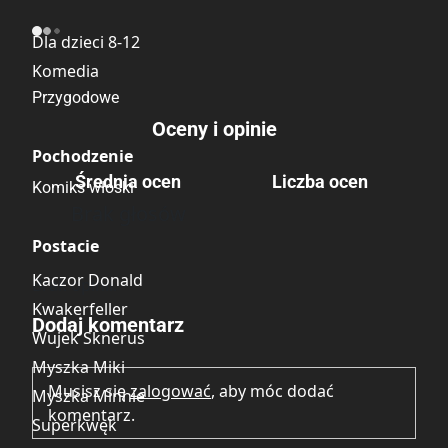
Kategoria
Dla dzieci 8-12
Komedia
Przygodowe
Oceny i opinie
Pochodzenie
Średnia ocen
Liczba ocen
Komiks włoski
Brak głosów
Postacie
Kaczor Donald
Brak opinii.
Kwakerfeller
Dodaj komentarz
Wujek Sknerus
Myszka Miki
Musisz się
zalogować
, aby móc dodać
Myszka Minnie
komentarz.
Superkwęk