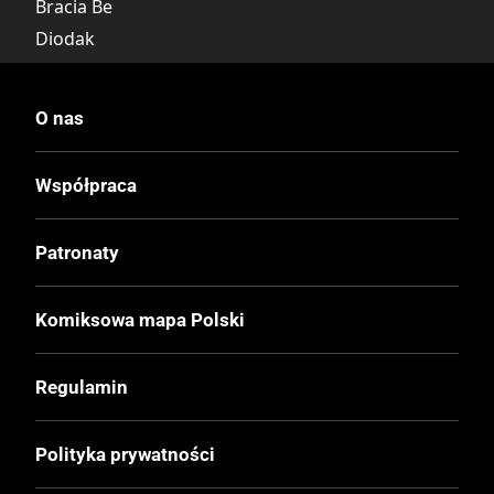
Bracia Be
Diodak
Goofy
Babcia Kaczka
O nas
Gęgul Gęg
Współpraca
Wydawca Polski
Egmont
Patronaty
Wydawca Oryginalny
Komiksowa mapa Polski
Ehapa Verlag
Regulamin
Data Wydania
09.1998
Polityka prywatności