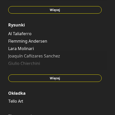
Carmelo Gozzo
Carlo Panaro
Więcej
Angelo Palmas
Rysunki
Al Taliaferro
Flemming Andersen
Lara Molinari
Joaquín Cañizares Sanchez
Giulio Chierchini
Anna Marabelli
Andrea Ferraris
Więcej
Okładka
Tello Art