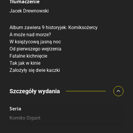
Tłumaczenie
Jacek Drewnowski
Album zawiera 9 historyjek: Komiksożercy
A może nad morze?
W księżycową jasną noc
Od pierwszego wejrzenia
Fatalne kichnięcie
Tak jak w kinie
Założyły się dwie kaczki
Porównaj ceny
Szczegóły wydania
Szczególnie polecamy
Pozostałe księgarnie
Seria
Komiks Gigant