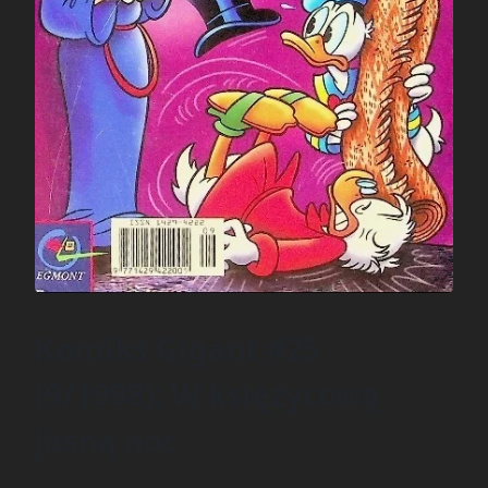
Komiks Gigant #25
(9/1998): W księżycową
jasną noc