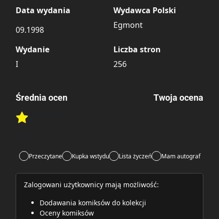
Data wydania
Wydawca Polski
Egmont
09.1998
Wydanie
Liczba stron
I
256
Średnia ocen
Twoja ocena
Brak głosów
Rate this item:
Rate this item:
Submit
Lubi:
1
Przeczytane
Kupka wstydu
Lista życzeń
Mam autograf
Zalogowani użytkownicy mają możliwość:
Dodawania komiksów do kolekcji
Oceny komiksów