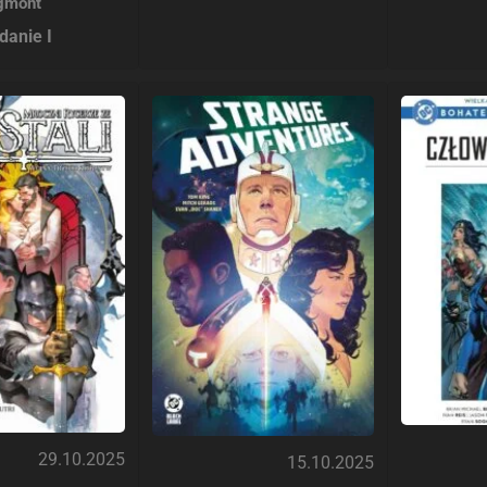
gmont
danie I
29.10.2025
15.10.2025