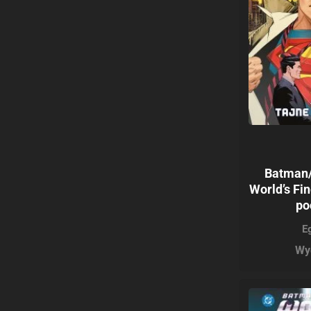
Batman
World’s Fi
po
E
Wy