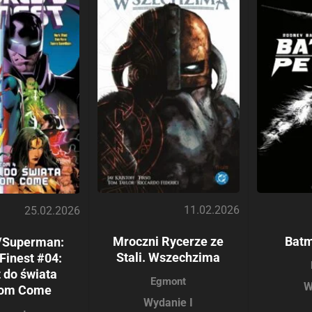
11.02.2026
25.02.2026
Mroczni Rycerze ze
Batm
/Superman:
Stali. Wszechzima
 Finest #04:
 do świata
Egmont
W
dom Come
Wydanie I