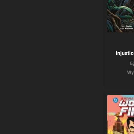
Injusti
E
Wy