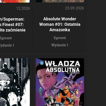
23.09.2026
12.2026
Absolute Wonder
n/Superman:
Woman #01: Ostatnia
s Finest #07:
Amazonka
ite zaćmienie
Egmont
Egmont
Wydanie I
ydanie I