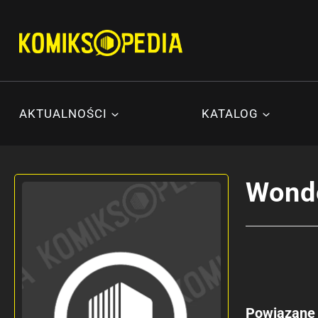
Przejdź
do
treści
AKTUALNOŚCI
KATALOG
Wond
Powiązane 