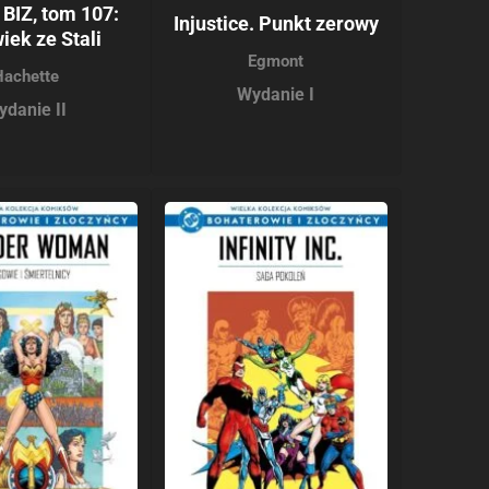
BIZ, tom 107:
Injustice. Punkt zerowy
iek ze Stali
Egmont
Hachette
Wydanie I
ydanie II