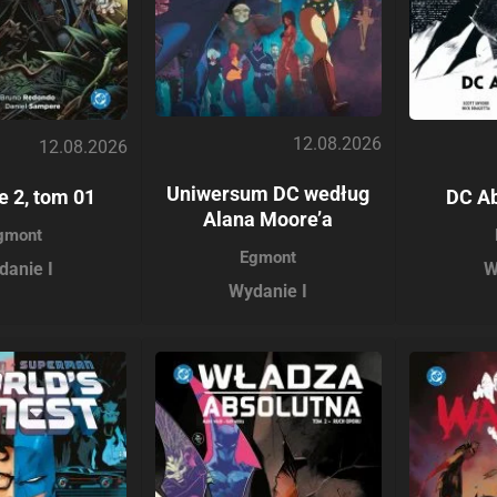
12.08.2026
12.08.2026
Uniwersum DC według
ce 2, tom 01
DC Ab
Alana Moore’a
gmont
Egmont
danie I
W
Wydanie I