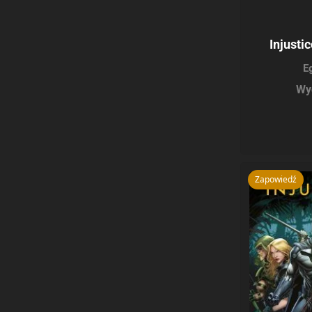
Injusti
E
Wy
Zapowiedź