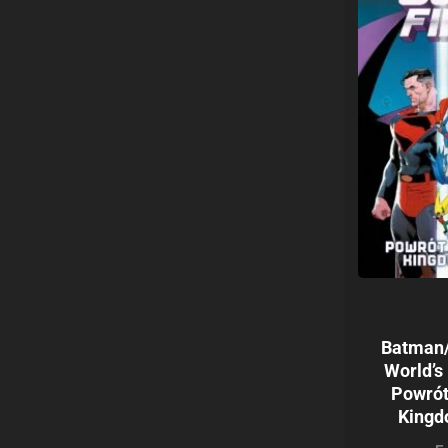
Batman
World’s
Powrót
King