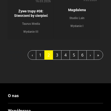
9.03.2026
16.03.2026
Magdalena
Żywe trupy #08:
Stworzeni by cierpieć
Studio Lain
Taurus Media
Wydanie I
Wydanie III
Strona
‹
1
2
3
4
5
6
›
»
2 z 17
O nas
Współpraca